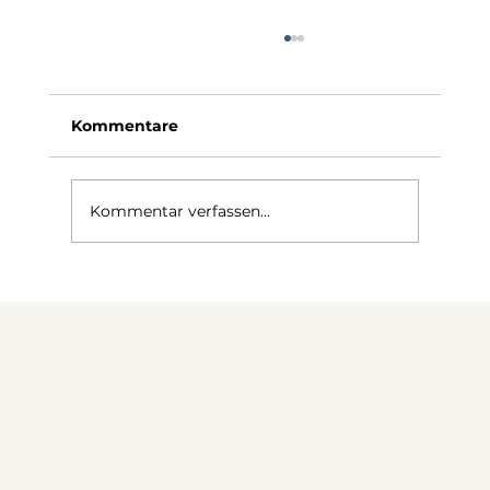
Kommentare
Kommentar verfassen...
Meetings werden kürzer: Wie
passen sich Büros an?