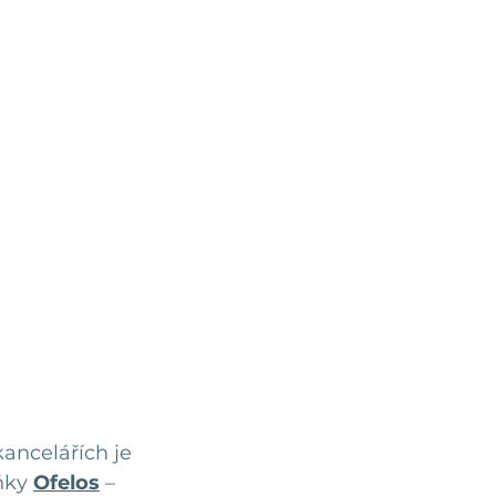
ancelářích je 
ňky 
Ofelos
 – 