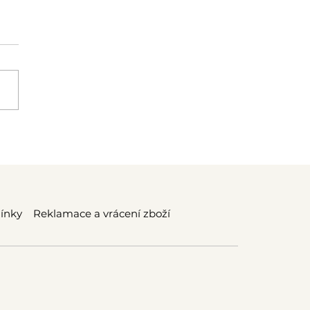
ho stavíme ticho?
riály našich
stických budek
ínky
Reklamace a vrácení zboží