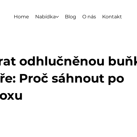
Home
Nabídka
Blog
O nás
Kontakt
rat odhlučněnou buň
ře: Proč sáhnout po
Boxu