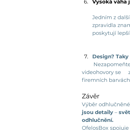
Vysoká váha j
Jedním z další
zpravidla zna
poskytují lepš
Design? Taky 
Nezapomeňte n
videohovory se 	zákazníky. Výhodou tedy může být také vyhotovení interiéru ve 
firemních barvách
Závěr
Výběr odhlučněné 
jsou detaily
 – 
svět
odhlučnění.
OfelosBox spojuje 