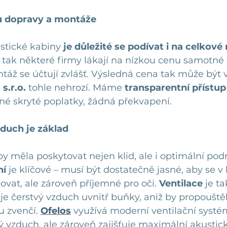
u dopravy a montáže
stické kabiny 
je důležité se podívat i na celkové
tak některé firmy lákají na nízkou cenu samotné 
áž se účtují zvlášť. Výsledná cena tak může být v
 s.r.o.
 tohle nehrozí. Máme 
transparentní přístup
dné skryté poplatky, žádná překvapení.
zduch je základ
y měla poskytovat nejen klid, ale i optimální pod
ní
 je klíčové – musí být dostatečně jasné, aby se v
vat, ale zároveň příjemné pro oči. 
Ventilace
 je t
uje čerstvý vzduch uvnitř buňky, aniž by propouštěl
 zvenčí. 
Ofelos
 využívá moderní ventilační systém
ý vzduch, ale zároveň zajišťuje maximální akustick