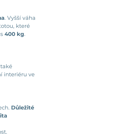
ha
. Vyšší váha 
otou, které 
s 
400 kg
.
také 
ch. 
Důležité
ita 
st.