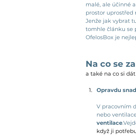
malé, ale účinné a
prostor uprostřed 
Jenže jak vybrat t
tomhle článku se 
OfelosBox je nejle
Na co se z
a také na co si d
Opravdu snad
V pracovním dn
nebo ventilace
ventilace
.Vejd
když ji potřebu