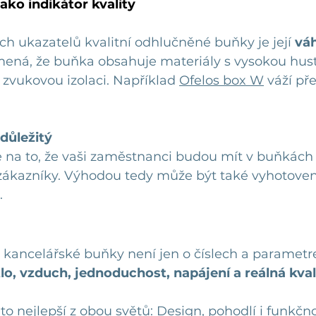
ako indikátor kvality
ch ukazatelů kvalitní odhlučněné buňky je její 
vá
mená, že buňka obsahuje materiály s vysokou hust
í zvukovou izolaci. Například 
Ofelos box W
 váží pře
důležitý
a to, že vaši zaměstnanci budou mít v buňkách 
.
kancelářské buňky není jen o číslech a parametre
lo, vzduch, jednoduchost, napájení a reálná kval
to nejlepší z obou světů: Design, pohodlí i funkčno