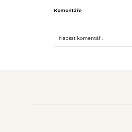
Komentáře
Napsat komentář...
Certifikovaná akustická
budka: OfelosBox dosáhl
třídy A v testu
odhlučnění