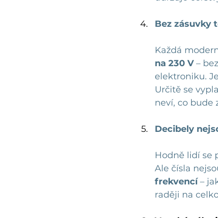
Bez zásuvky t
Každá moderní
na 230 V
 – be
elektroniku. J
Určitě se vypl
neví, co bude 
Decibely nej
Hodně lidí se 
Ale čísla nejso
frekvencí
 – ja
raději na celk