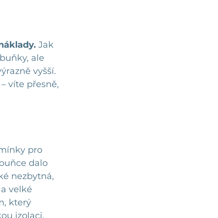
 náklady.
 Jak 
buňky, ale 
ýrazně vyšší. 
 – víte přesně, 
mínky pro 
 buňce dalo 
aké nezbytná, 
a velké 
, který 
ou izolaci.