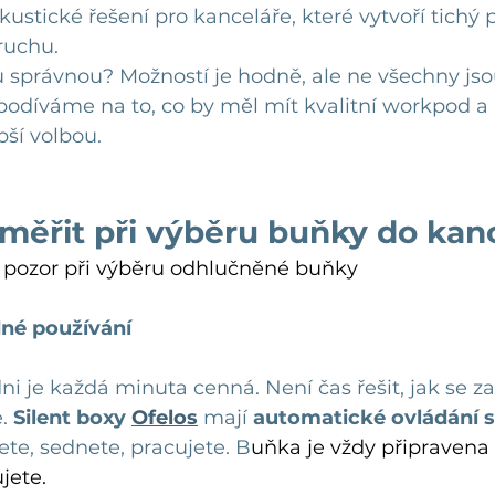
kustické řešení pro kanceláře, které vytvoří tichý 
ruchu.
u správnou? Možností je hodně, ale ne všechny jso
podíváme na to, co by měl mít kvalitní workpod a 
pší volbou.
aměřit při výběru buňky do kan
át pozor při výběru odhlučněné buňky
né používání
i je každá minuta cenná. Není čas řešit, jak se za
. 
Silent boxy 
Ofelos
 mají 
automatické ovládání sv
ete, sednete, pracujete. B
uňka je vždy připravena k
jete.