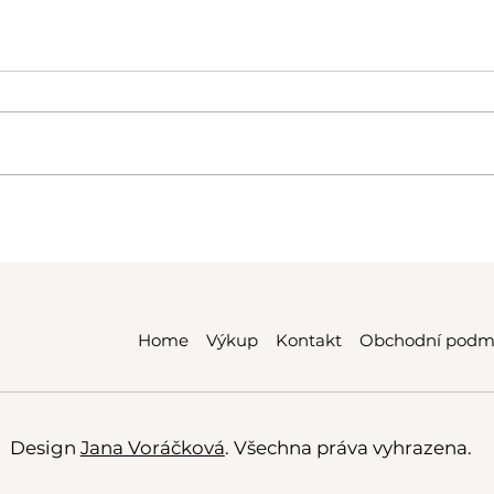
Jak vybrat odhlučněnou
Z če
buňku do kanceláře?
Mate
aku
Home
Výkup
Kontakt
Obchodní podm
Design
Jana Voráčková
. Všechna práva vyhrazena.