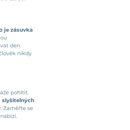
o je zásuvka 
nou 
vat den. 
člověk nikdy 
áže pohltit. 
 
slyšitelných 
y. Zaměřte se 
nabízí.