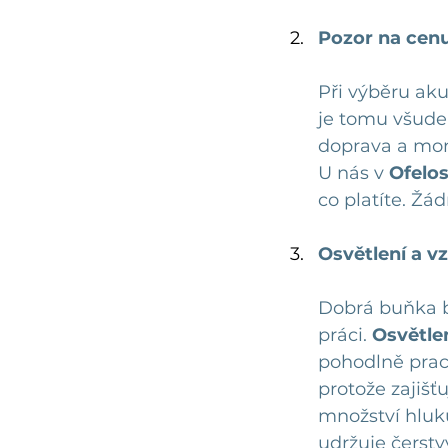
Pozor na cen
Při výběru aku
je tomu všude 
doprava a mont
U nás v 
Ofelos
co platíte. Žá
Osvětlení a v
Dobrá buňka b
práci. 
Osvětle
pohodlně praco
protože zajišť
množství hluku
udržuje čerstv