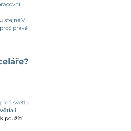
pracovní 
u stejné.V 
proč právě 
celáře?
píná světlo 
ětla i 
 použití, 