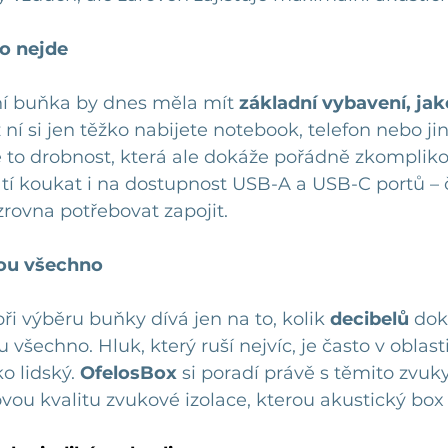
o nejde
 buňka by dnes měla mít 
základní vybavení, jak
z ní si jen těžko nabijete notebook, telefon nebo ji
e to drobnost, která ale dokáže pořádně zkompliko
atí koukat i na dostupnost USB-A a USB-C portů – 
zrovna potřebovat zapojit.
sou všechno
při výběru buňky dívá jen na to, kolik 
decibelů
 dok
u všechno. Hluk, který ruší nejvíc, je často v oblasti
ko lidský. 
OfelosBox
 si poradí právě s těmito zvuk
ovou kvalitu zvukové izolace, kterou akustický box 