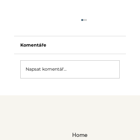
Komentáře
Napsat komentář...
Jak vybrat odhlučněnou buňku do
kanceláře?
Home