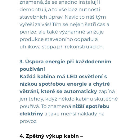
znamená, že se snadno instalují i 
demontují, a to vše bez nutnosti 
stavebních úprav. Navíc to náš tým 
vyřeší za vás! Tím se nejen šetří čas a 
peníze, ale také významně snižuje 
produkce stavebního odpadu a 
uhlíková stopa při rekonstrukcích.
3. Úspora energie při každodenním 
používání
Každá kabina má LED osvětlení s 
nízkou spotřebou energie a chytré 
větrání, které se automaticky 
zapíná 
jen tehdy, když někdo kabinu skutečně 
používá. To znamená 
nižší spotřebu 
elektřiny
 a také menší náklady na 
provoz.
4. Zpětný výkup kabin – 