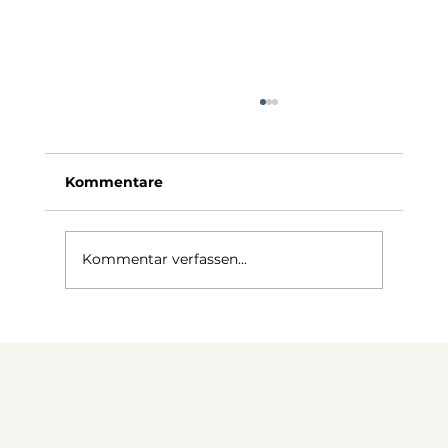
Kommentare
Kommentar verfassen...
Meetings werden kürzer: Wie
passen sich Büros an?