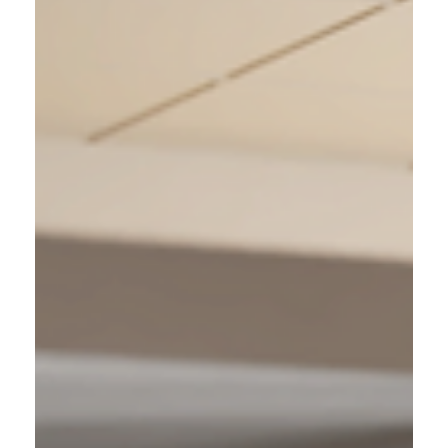
Auf den ersten Blick könnte man meinen, dass eine
Sprachschule, eine Anwaltskanzlei und ein
Coworking-Space nichts gemeinsam haben. Doch...