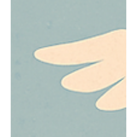
2 Min. Lesezeit
Meetings werden kürzer: Wie
passen sich Büros an?
Die Arbeitswelt hat sich verändert. Und damit auch
die Meetings. Ein großer Teil der heutigen
Kommunikation läuft im Hintergrund ab –...