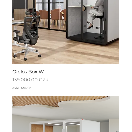
Ofelos Box W
Preis
139.000,00 CZK
exkl. MwSt.