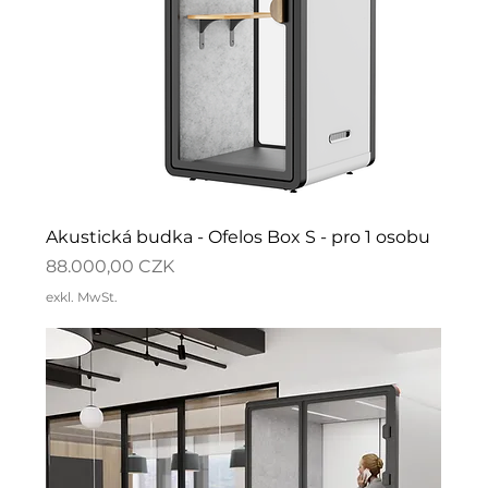
Akustická budka - Ofelos Box S - pro 1 osobu
Preis
88.000,00 CZK
exkl. MwSt.