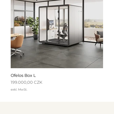
Ofelos Box L
Preis
199.000,00 CZK
exkl. MwSt.