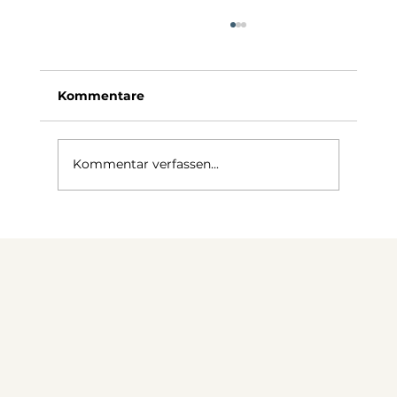
Kommentare
Kommentar verfassen...
Ruhe als Wettbewerbsvorteil |
Sprachschulen, Anwaltskanzleien
und Coworking-Spaces brauchen
alle dasselbe