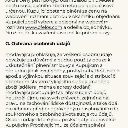
Akční ceny platí do vyprodání zásob při uvedení
počtu kusů akčního zboží nebo po dobu časově
určenou. Kupující dostane plnění za cenu na
webovém rozhraní platnou v okamžiku objednání.
Kupující zboží vybere a objedná na webovém
rozhraní
www.ofelos.com
a odešle objednávku,
čímž dojde k uzavření závazné kupní smlouvy.
G. Ochrana osobních údajů
Prodávající prohlašuje, že veškeré osobní údaje
považuje za důvěrné a budou použity pouze k
uskutečnění plnění smlouvy s Kupujícím a
nebudou jinak zveřejněny, poskytnuty třetí osobě
apod. s výjimkou situace související s distribucí či
platebním stykem týkajícího se objednaného
zboží (sdělení jména a adresy dodání).
Prodávající postupuje tak, aby subjekt údajů
neutrpěl újmu na svých právech, zejména na
právu na zachování lidské důstojnosti, a také dbá
na ochranu před neoprávněným zasahováním do
soukromého a osobního života subjektu údajů.
Osobní údaje, které jsou poskytnuty dobrovolně
Kupujícím Prodávajícímu za účelem splnění