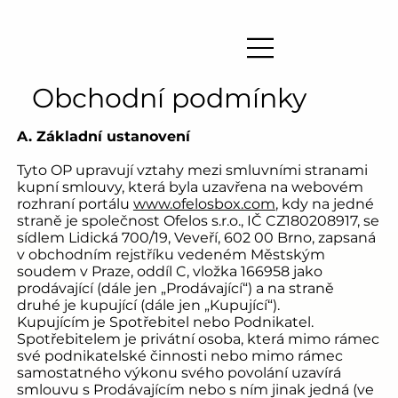
Obchodní podmínky
A. Základní ustanovení
Tyto OP upravují vztahy mezi smluvními stranami
kupní smlouvy, která byla uzavřena na webovém
rozhraní portálu
www.ofelosbox.com
, kdy na jedné
straně je společnost Ofelos s.r.o., IČ CZ180208917, se
sídlem Lidická 700/19, Veveří, 602 00 Brno, zapsaná
v obchodním rejstříku vedeném Městským
soudem v Praze, oddíl C, vložka 166958 jako
prodávající (dále jen „Prodávající“) a na straně
druhé je kupující (dále jen „Kupující“).
Kupujícím je Spotřebitel nebo Podnikatel.
Spotřebitelem je privátní osoba, která mimo rámec
své podnikatelské činnosti nebo mimo rámec
samostatného výkonu svého povolání uzavírá
smlouvu s Prodávajícím nebo s ním jinak jedná (ve