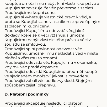
koupě, a umožní mu nabýt k ní vlastnické právo a
Kupující se zavazuje, že věc převezme a zaplatí
Prodávajícímu kupní cenu.
Kupující si vyhrazuje vlastnické právo k věci, a
proto se Kupující stane vlastníkem teprve úplným
zaplacením kupní ceny.
Prodávající Kupujícímu odevzdá věc, jakož i
doklady, které se k věci vztahují, a umožní
Kupujícímu nabýt vlastnického práva k věci v
souladu se smlouvou.
Prodávající splní povinnost odevzdat věc
Kupujícímu, umožní-li mu nakládat s věcí v místě
plnění a včas mu to oznámí.
Prodávající odevzdá věc Kupujícímu v okamžiku,
kdy mu věc předá dopravce.
Prodávající odevzdá Kupujícímu předmět koupě
ve sjednaném množství, jakosti a provedení.
Prodávající zabalí věc podle zvyklostí. Stejným
způsobem zajistí přepravu.
D. Platební podmínky
Prodávající akceptuje následující platební