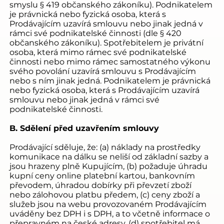
smyslu § 419 občanského zákoníku). Podnikatelem
je právnická nebo fyzická osoba, která s
Prodávajícím uzavírá smlouvu nebo jinak jedná v
rámci své podnikatelské činnosti (dle § 420
občanského zákoníku). Spotřebitelem je privátní
osoba, která mimo rámec své podnikatelské
činnosti nebo mimo rámec samostatného výkonu
svého povolání uzavírá smlouvu s Prodávajícím
nebo s ním jinak jedná. Podnikatelem je právnická
nebo fyzická osoba, která s Prodávajícím uzavírá
smlouvu nebo jinak jedná v rámci své
podnikatelské činnosti.
B. Sdělení před uzavřením smlouvy
Prodávající sděluje, že: (a) náklady na prostředky
komunikace na dálku se neliší od základní sazby a
jsou hrazeny plně Kupujícím, (b) požaduje úhradu
kupní ceny online platební kartou, bankovním
převodem, úhradou dobírky při převzetí zboží
nebo zálohovou platbu předem, (c) ceny zboží a
služeb jsou na webu provozovaném Prodávajícím
uváděny bez DPH i s DPH, a to včetně informace o
přepravném na české adresy, (d) spotřebitel má