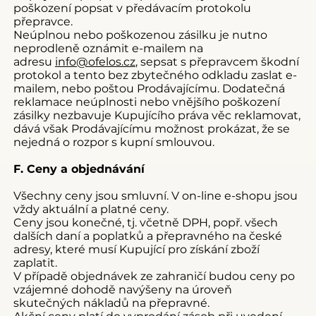
poškození popsat v předávacím protokolu
přepravce.
Neúplnou nebo poškozenou zásilku je nutno
neprodleně oznámit e-mailem na
adresu
info@ofelos.cz
, sepsat s přepravcem škodní
protokol a tento bez zbytečného odkladu zaslat e-
mailem, nebo poštou Prodávajícímu. Dodatečná
reklamace neúplnosti nebo vnějšího poškození
zásilky nezbavuje Kupujícího práva věc reklamovat,
dává však Prodávajícímu možnost prokázat, že se
nejedná o rozpor s kupní smlouvou.
F. Ceny a objednávání
Všechny ceny jsou smluvní. V on-line e-shopu jsou
vždy aktuální a platné ceny.
Ceny jsou konečné, tj. včetně DPH, popř. všech
dalších daní a poplatků a přepravného na české
adresy, které musí Kupující pro získání zboží
zaplatit.
V případě objednávek ze zahraničí budou ceny po
vzájemné dohodě navýšeny na úroveň
skutečných nákladů na přepravné.