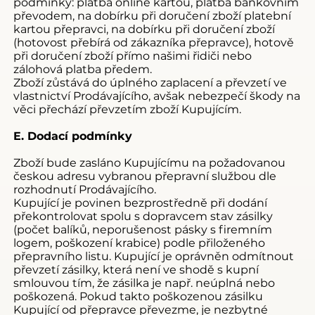
podmínky: platba online kartou, platba bankovním
převodem, na dobírku při doručení zboží platební
kartou přepravci, na dobírku při doručení zboží
(hotovost přebírá od zákazníka přepravce), hotově
při doručení zboží přímo našimi řidiči nebo
zálohová platba předem.
Zboží zůstává do úplného zaplacení a převzetí ve
vlastnictví Prodávajícího, avšak nebezpečí škody na
věci přechází převzetím zboží Kupujícím.
E. Dodací podmínky
Zboží bude zasláno Kupujícímu na požadovanou
českou adresu vybranou přepravní službou dle
rozhodnutí Prodávajícího.
Kupující je povinen bezprostředně při dodání
překontrolovat spolu s dopravcem stav zásilky
(počet balíků, neporušenost pásky s firemním
logem, poškození krabice) podle přiloženého
přepravního listu. Kupující je oprávněn odmítnout
převzetí zásilky, která není ve shodě s kupní
smlouvou tím, že zásilka je např. neúplná nebo
poškozená. Pokud takto poškozenou zásilku
Kupující od přepravce převezme, je nezbytné