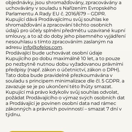
objednávky, jsou shromažďovány, zpracovávány a
uchovávány v souladu s Nařízením Evropského
Parlamentu A Rady EU č. 2016/679 – GDPR.
Kupující dává Prodávajícímu svůj souhlas ke
shromažďování a zpracování těchto osobních
údajů pro účely splnění předmětu uzavírané kupní
smlouvy, a to až do doby jeho písemného vyjádření
nesouhlasu s tímto zpracováním zaslaným na
adresu
info@ofelos.com
.
Prodávající bude uchovávat osobní údaje
Kupujícího po dobu maximálně 10 let, a to pouze
po nezbytně nutnou dobu vyžadovanou právními
předpisy (např. zákon o účetnictví, zákon o DPH).
Tato doba bude pravidelně přezkoumávána v
souladu s principem minimalizace dle čl. 5 GDPR. a
zavazuje se je po ukončení této lhůty smazat.
Kupující má právo kdykoliv svůj souhlas odvolat,
požádat Prodávajícího o výmaz svých osobních dat
a Prodávající je povinen osobní data nad rámec
zákonných a právních povinností – smazat 7 dní v
týdnu.