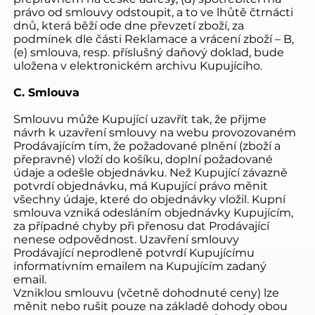
právo od smlouvy odstoupit, a to ve lhůtě čtrnácti
dnů, která běží ode dne převzetí zboží, za
podmínek dle části Reklamace a vrácení zboží – B,
(e) smlouva, resp. příslušný daňový doklad, bude
uložena v elektronickém archivu Kupujícího.
C. Smlouva
Smlouvu může Kupující uzavřít tak, že přijme
návrh k uzavření smlouvy na webu provozovaném
Prodávajícím tím, že požadované plnění (zboží a
přepravné) vloží do košíku, doplní požadované
údaje a odešle objednávku. Než Kupující závazně
potvrdí objednávku, má Kupující právo měnit
všechny údaje, které do objednávky vložil. Kupní
smlouva vzniká odesláním objednávky Kupujícím,
za případné chyby při přenosu dat Prodávající
nenese odpovědnost. Uzavření smlouvy
Prodávající neprodleně potvrdí Kupujícímu
informativním emailem na Kupujícím zadaný
email.
Vzniklou smlouvu (včetně dohodnuté ceny) lze
měnit nebo rušit pouze na základě dohody obou