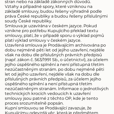
stran nebo na základě zákonných důvodů.
Vztahy a případné spory, které vzniknou na
základě smlouvy, budou řešeny výhradně podle
práva České republiky a budou řešeny příslušnými
soudy České republiky.
Smlouva je uzavírána v českém jazyce. Pokud
vznikne pro potřebu Kupujícího překlad textu
smlouvy, platí, že v případě sporu o výklad pojmů
platí výklad smlouvy v českém jazyce.
Uzavřená smlouva je Prodávajícím archivována po
dobu nejméně pěti let od jejího uzavření, nejdéle
však na dobu dle příslušných právních předpisů
(např. zákon č. 563/1991 Sb., o účetnictví), za účelem
jejího úspěšného splnění a není přístupná třetím
nezúčastněným stranám. po dobu nejméně pěti
let od jejího uzavření, nejdéle však na dobu dle
příslušných právních předpisů, za účelem jejího
úspěšného splnění a není přístupná třetím
nezúčastněným stranám. Informace o jednotlivých
technických krocích vedoucích k uzavření
smlouvy jsou patrné z těchto OP, kde je tento
proces srozumitelně popsán.
Kupní smlouvou se Prodávající zavazuje, že
Kupujícímu odevzdá věc, která je předmětem