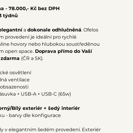
a - 78.000,- Kč bez DPH
3 týdnů
elegantní
a
dokonale odhlučněná
. Ofelos
 provedení je ideální pro rychlé
online hovory nebo hlubokou soustředěnou
ém open space.
Doprava přímo do Vaší
e zdarma
(ČR a SK).
cké osvětlení
lná ventilace
 obsazenosti
ásuvka + USB-A + USB-C (65w)
rný/Bílý exteriér + šedý interiér
u - barvy dle konfigurace
ždy v elegantním šedém provedení. Exteriér