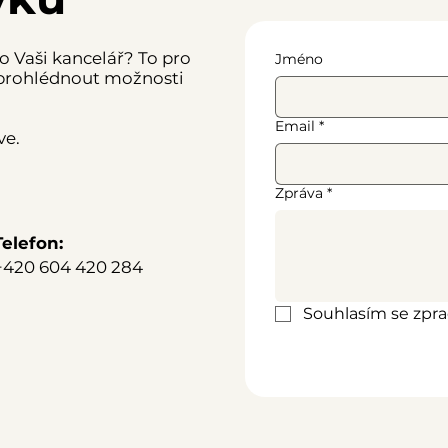
o Vaši kancelář? To pro
Jméno
 prohlédnout možnosti
Email
*
ve.
Zpráva
*
Telefon:
+420 604 420 284
Souhlasím se zpr