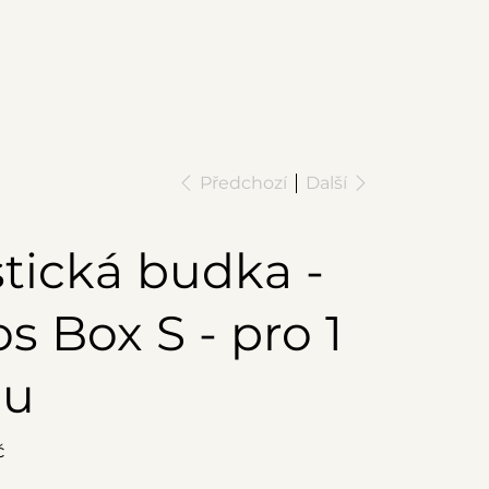
Předchozí
Další
tická budka -
s Box S - pro 1
bu
č