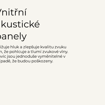
nitřní
kustické
panely
ižuje hluk a zlepšuje kvalitu zvuku
m, že pohlcuje a tlumí zvukové vlny.
víc jsou jednoduše vyměnitelné v
ípadě, že budou poškozeny.