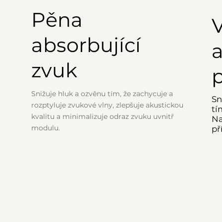
Pěna
V
absorbující
a
zvuk
Snižuje hluk a ozvěnu tím, že zachycuje a
Sn
rozptyluje zvukové vlny, zlepšuje akustickou
tí
kvalitu a minimalizuje odraz zvuku uvnitř
Na
modulu.
př