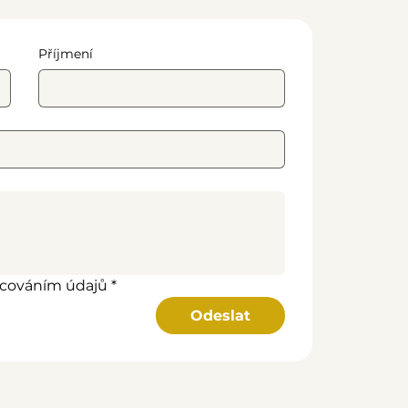
Příjmení
acováním údajů
*
Odeslat