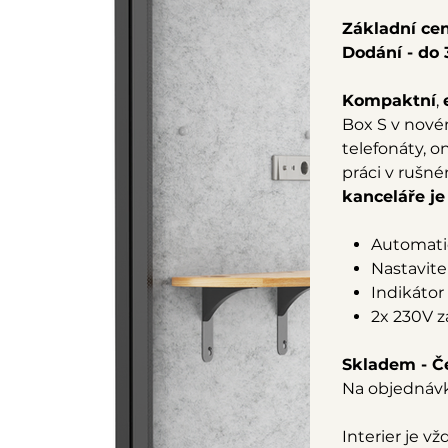
Základní cen
Dodání - do 
Kompaktní
,
Box S v novém
telefonáty, 
práci v rušn
kanceláře j
Automati
Nastavite
Indikátor
2x 230V z
Skladem - Če
Na objednávk
Interier je v