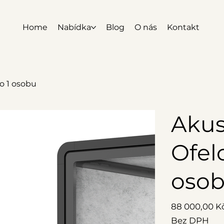
Home
Nabídka
Blog
O nás
Kontakt
ro 1 osobu
Akus
Ofelo
oso
Cena
88 000,00 K
Bez DPH