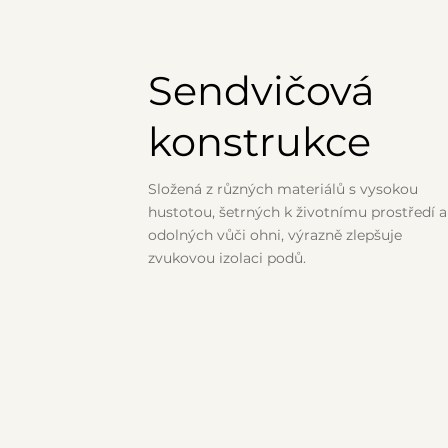
Sendvičová
konstrukce
Složená z různých materiálů s vysokou
hustotou, šetrných k životnímu prostředí a
odolných vůči ohni, výrazně zlepšuje
zvukovou izolaci podů.