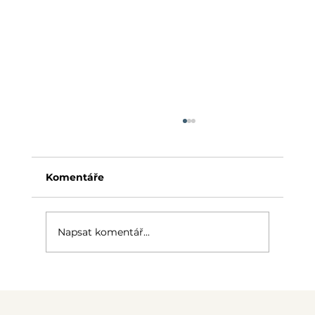
Komentáře
Napsat komentář...
Jak vybrat odhlučněnou buňku do
kanceláře?